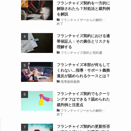
フランチャイズ契約を一方的に
解除されたら？対処法と裁判例
を解説
フランチャイザーからの解約・
終了
フランチャイズ契約における連
帯保証人：その責任とリスクを
理解する
フランチャイズ契約と契約書
フランチャイズ本部が何もして
くれない…指導・サポート義務
違反が認められるケースとは？
指導援助義務
フランチャイズ契約でもクーリ
ングオフはできる？認められた
裁判例と注意点
フランチャイジーからの解約・
終了
フランチャイズ契約の更新拒否